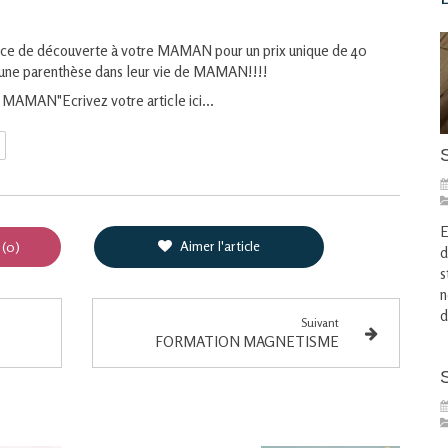
éance de découverte à votre MAMAN pour un prix unique de 40
ir une parenthèse dans leur vie de MAMAN!!!!
MAMAN"Ecrivez votre article ici...
E
Aimer l'article
 (0)
d
s
n
d
Suivant
FORMATION MAGNETISME