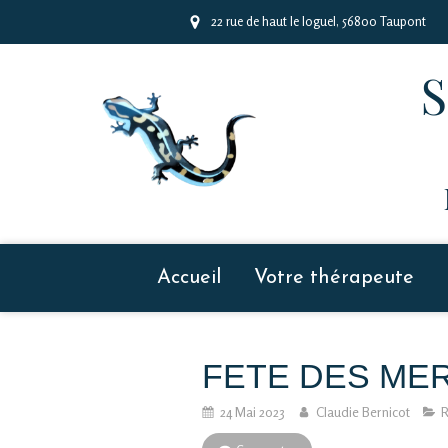
22 rue de haut le loguel, 56800 Taupont
Accueil
Votre thérapeute
FETE DES ME
24 Mai 2023
Claudie Bernicot
R