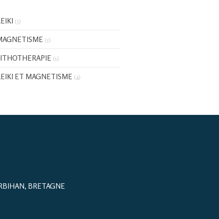
EIKI
(5)
MAGNETISME
(5)
LITHOTHERAPIE
(1)
REIKI ET MAGNETISME
(4)
ORBIHAN, BRETAGNE