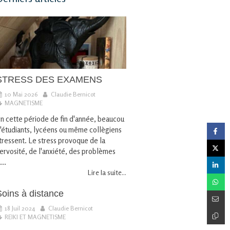
STRESS DES EXAMENS
10 Mai 2026
Claudie Bernicot
MAGNETISME
n cette période de fin d'année, beaucou
'étudiants, lycéens ou même collègiens
tressent. Le stress provoque de la
ervosité, de l'anxiété, des problèmes
...
Lire la suite...
Soins à distance
18 Juil 2024
Claudie Bernicot
REIKI ET MAGNETISME