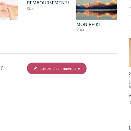
REMBOURSEMENT?
REIKI
MON REIKI
REIKI
r
Laisser un commentaire
A
i