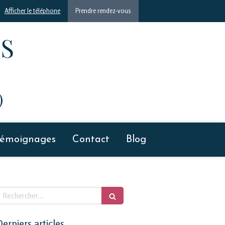
Afficher le téléphone
Prendre rendez-vous
S
)
Témoignages
Contact
Blog
echercher
erniers articles