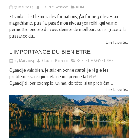
31 Mai 2024
Claudie Bernicot
REIKI
Et voilà, c'est le mois des formations, j'ai formé 3 élèves au
magnétisme, puis j'ai passé mon niveau 3en reiki, qui va me
permettre encore de vous donner de meilleurs soins grâce à la
puissance du...
Lire la suite...
L IMPORTANCE DU BIEN ETRE
29 Mai 2024
Claudie Bernicot
REIKI ET MAGNETISME
Quand je vais bien, je suis en bonne santé, je règle les
problèmes sans que cela ne me prenne la tête!
Quand j'ai, par exemple, un mal de tête, si un problèm...
Lire la suite...