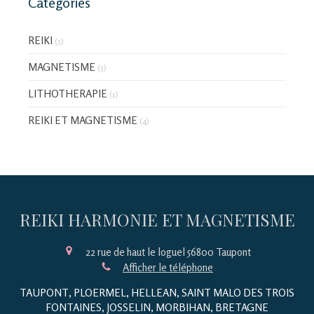
Catégories
REIKI
(5)
MAGNETISME
(5)
LITHOTHERAPIE
(1)
REIKI ET MAGNETISME
(4)
REIKI HARMONIE ET MAGNETISME
22 rue de haut le loguel
56800
Taupont
Afficher le téléphone
TAUPONT, PLOERMEL, HELLEAN, SAINT MALO DES TROIS
FONTAINES, JOSSELIN, MORBIHAN, BRETAGNE